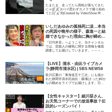
たまたま、走ってたら雨粒が落ちてきた
にゃ(||ﾟДﾟ)ﾋｨｨｨ!思わずカメラで撮り始め
てたΣ(ﾟдﾟlll)Created by VideoShow:申し
訳ありませんが、そのリクエストにはお
応えできません。
いしだあゆみの孤独死に涙…本当
ブログ
の死因や晩年の様子、森進一と結
婚できなかった理由に胸が締め付
けられた…【芸能】
『日刊本音』へようこそ。当チャンネル
では、芸能人の確執に関する情報を徹底
調査してお届けしていきます。～～～～
～～～～『ブルー・ライト・ヨコハマ』
が大ヒットし、NHK紅白歌合戦には、
1969年から77年まで、9年連続出場を果
【LIVE】清水・由比ライブカメ
ブログ
たしたいしだあゆみ...
ラ(静岡市清水区) | SBS NEWS6
歌川広重の「東海道五十三次」にも描か
れた静岡市清水区由比・薩埵(さった)峠か
らの眺めをライブでお届けします。日本
一深い駿河湾と、さらに"日本の大動脈"
東名、国道1号、JR東海道線を一度に見
ることができます。※不定期にメンテナ
【女性キャスター】細川栞さん、
ブログ
ンスをすること...
お天気コーナーでの放送事故？伝
説的レーズンパイ！