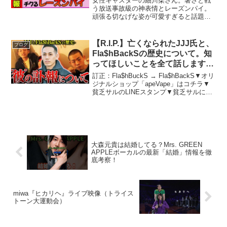
女性キャスターの細川栞さん。暑さと戦
う放送事故級の神表情とレーズンパイ。
頑張る切なげな姿が可愛すぎると話題
に！女子キャスター→女子アナ→地方女
子アナ→フリー女子アナ→メンバーシッ
プ限定→ご視聴ありがとうございます。
【R.I.P.】亡くなられたJJJ氏と、
ブログ
▼チャンネル登録はこちら▼...
Fla$hBackSの歴史について。知
ってほしいことを全て話します
【FEBB・JJJ 追悼】
訂正：Fla$hBuckS → Fla$hBackS▼オリ
ジナルショップ「apeVape」はコチラ▼
貧乏サルのLINEスタンプ▼貧乏サルによ
るイベント・会場の紹介の応募はこちら
から-----------------引用-----------...
大森元貴は結婚してる？Mrs. GREEN
APPLEボーカルの最新「結婚」情報を徹
底考察！
miwa『ヒカリヘ』ライブ映像（トライス
トーン大運動会）