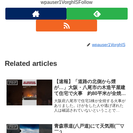
wpauser1VorghISFollow
wpauser1VorghIS
Related articles
【速報】「道路の北側から煙
ブログ
が…」大阪・八尾市の木造平屋建
て住宅で火事 約80平米が全焼
#shorts #mbsニュース #毎日放
大阪府八尾市で住宅1棟が全焼する火事が
送 #火事
ありました。けがをした人や逃げ遅れた
人は確認されていないということで
す。 21日午後6時半ごろ、八尾市久宝寺
の住宅で、近くに住む人から「道路の北
側から煙が見えます」と消防に通報があ
青森県道(八戸道)にて天気雨(￣▽
ブログ
りました。 消防により...
￣;)