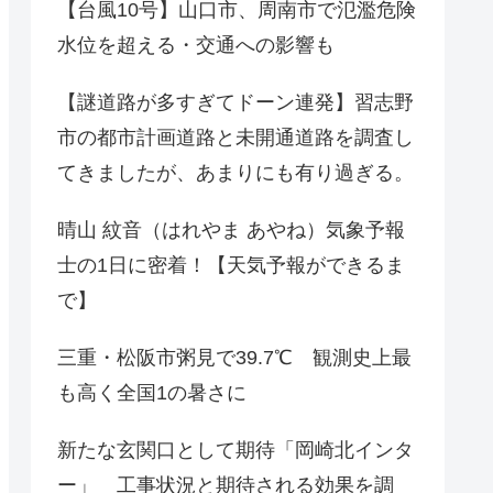
【台風10号】山口市、周南市で氾濫危険
水位を超える・交通への影響も
【謎道路が多すぎてドーン連発】習志野
市の都市計画道路と未開通道路を調査し
てきましたが、あまりにも有り過ぎる。
晴山 紋音（はれやま あやね）気象予報
士の1日に密着！【天気予報ができるま
で】
三重・松阪市粥見で39.7℃ 観測史上最
も高く全国1の暑さに
新たな玄関口として期待「岡崎北インタ
ー」 工事状況と期待される効果を調