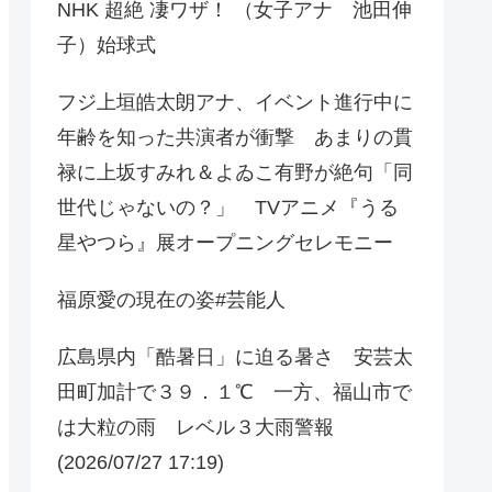
NHK 超絶 凄ワザ！ （女子アナ 池田伸
子）始球式
フジ上垣皓太朗アナ、イベント進行中に
年齢を知った共演者が衝撃 あまりの貫
禄に上坂すみれ＆よゐこ有野が絶句「同
世代じゃないの？」 TVアニメ『うる
星やつら』展オープニングセレモニー
福原愛の現在の姿#芸能人
広島県内「酷暑日」に迫る暑さ 安芸太
田町加計で３９．１℃ 一方、福山市で
は大粒の雨 レベル３大雨警報
(2026/07/27 17:19)