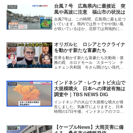
台風７号 広島県内に最接近 突
ブログ
風や高波に注意 福山市の状況は
台風7号は、この時間、広島県に最も近づ
いています。県内では所々でやや強い風
が吹いているほか、北部では局地的に強
い雨が降った所があります。午後3時現
在、台風7号は兵庫県豊岡市の南にあっ
て、時速20キロで北西へと進んでいま
オリガルヒ ロシアとウクライナ
ブログ
す。現在、中国地方は岡...
を動かす新たな富豪たち
世界を動かす新たな富豪たち次動画：債
務の罠 ホロドモール スターリン チ
ェチェン共和国 今さら聞けない現代史
用語解説NATO 画像引用元By Self
made based upon work by the authors
shown ab...
インドネシア・レウォトビ火山で
ブログ
大規模噴火 日本への津波有無は
調査中｜TBS NEWS DIG
インドネシアの火山で大規模な噴火が発
生しました。気象庁によりますと、日本
時間の17日午後、インドネシアのフロー
レス島にあるレウォトビ火山で、大規模
な噴火が発生しました。AP通信によりま
すと、現地当局は警戒レベルを最高度に
【ケーブルNews】大雨災害に備
ブログ
あげ、避難地域を火口...