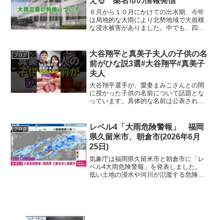
える 桑名市の情報発信
６月から１０月にかけての出水期、今年
は局地的な大雨により北勢地域で大規模
な浸水被害がありました。中でも、四日
市市や菰野町で先月１２日に発生した水
害は皆さんの記憶にも新しいと思いま
す。いつ起こるか分からない大雨災害に
大谷翔平と真美子夫人の子供の名
ブログ
対し、北勢地域各市町からど...
前がひな説3選#大谷翔平#真美子
夫人
大谷翔平選手が、愛妻まみこさんとの間
に授かった子供の名前について話題とな
っています。具体的な名前は公表されて
いないものの、ファンやメディアの間で
は「ひなちゃん」という名前が有力であ
るとの予想が広がっています。その理由
レベル4「大雨危険警報」 福岡
ブログ
は大きく分けて3つありま...
県久留米市、朝倉市(2026年6月
25日)
気象庁は福岡県久留米市と朝倉市に「レ
ベル4大雨危険警報」を発表しました。
低い土地の浸水や河川が氾濫する危険が
高まっていて、厳重な警戒が必要で
す。 レベル4の危険警報は自治体が避難
指示を発令する目安となる情報です。
自治体からの避難情報を確...