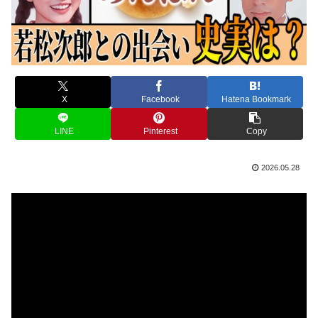
X
Facebook
Hatena Bookmark
LINE
Pinterest
Copy
2026.05.28