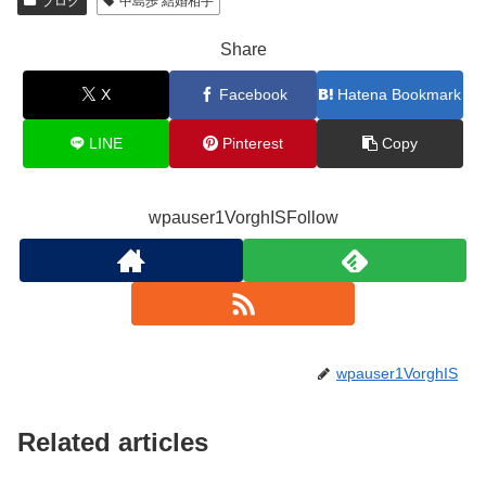
ブログ
中島歩 結婚相手
Share
X
Facebook
Hatena Bookmark
LINE
Pinterest
Copy
wpauser1VorghISFollow
wpauser1VorghIS
Related articles