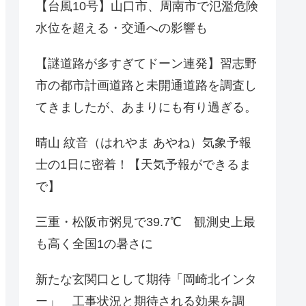
【台風10号】山口市、周南市で氾濫危険
水位を超える・交通への影響も
【謎道路が多すぎてドーン連発】習志野
市の都市計画道路と未開通道路を調査し
てきましたが、あまりにも有り過ぎる。
晴山 紋音（はれやま あやね）気象予報
士の1日に密着！【天気予報ができるま
で】
三重・松阪市粥見で39.7℃ 観測史上最
も高く全国1の暑さに
新たな玄関口として期待「岡崎北インタ
ー」 工事状況と期待される効果を調