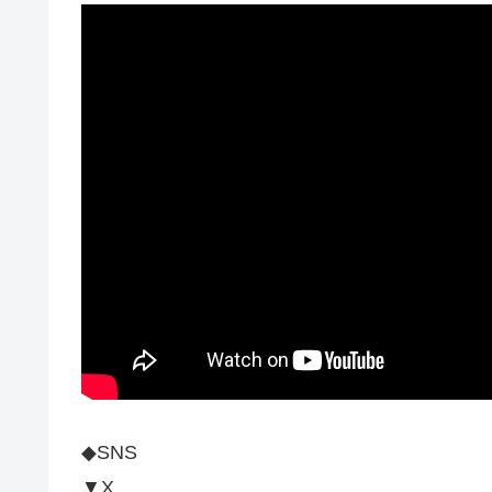
◆SNS
▼X