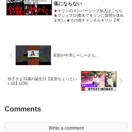
落にならない
★キリンのメンバーシップ加入はこちら
★マシュマロ(匿名でキリンに質問を送れ
ます)→★その他チャンネルキリン【考察
系VTuber】→キリンをもう一度【公式】
→キリンは作業用【公式】→キリンの事
件簿【公式】→キリンにオカルト【公
式】→★キリンの...
名前が中澤しーしーさん。
佳子さま31歳の誕生日【皇室ちょっとい
い話】(236)
Comments
Write a comment