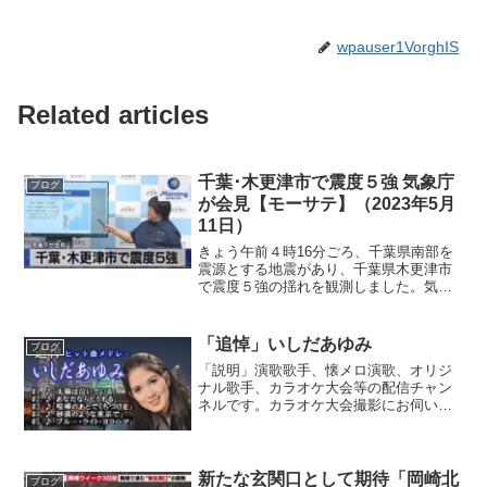
wpauser1VorghIS
Related articles
千葉･木更津市で震度５強 気象庁
ブログ
が会見【モーサテ】（2023年5月
11日）
きょう午前４時16分ごろ、千葉県南部を
震源とする地震があり、千葉県木更津市
で震度５強の揺れを観測しました。気象
庁によりますと、震源の深さは約40キ
ロ、地震の規模を示すマグニチュードは
5.2と推定されます。津波の心配はないと
「追悼」いしだあゆみ
ブログ
いうことです。交通...
「説明」演歌歌手、懐メロ演歌、オリジ
ナル歌手、カラオケ大会等の配信チャン
ネルです。カラオケ大会撮影にお伺い致
します。オリジナル曲、オリジナル歌手
の方等のご紹介を当YouTubeチャンネル
より配信も行っております。ブログにて
毎週、毎月の視聴者...
新たな玄関口として期待「岡崎北
ブログ