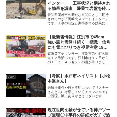
インター」 工事状況と期待され
る効果を調査 爆薬で岩盤を砕く
作業も (2026年7月30日)
愛知県岡崎市の新たな玄関口として期待
されるのが「岡崎北スマートインター」
です。工事の状況と期待される効果につ
いて調べました。名鉄東岡崎駅から4km
「岡崎北スマートIC」と工業団地の整備
が進む名鉄東岡崎駅からおよそ4キロ離れ
【最新雪情報】江別市で45cm
ブログ
た阿知和地区。岡...
強い風と雪降り続く 標識・信号
にも雪こびりつき視界注意 19日
朝は-4℃予想
森唯菜アナウンサー）江別市弥生町の国
道１２号沿いです。江別市は１７日から
の１日で、４５センチの雪が降りまし
た。現在も細かい雪が降り続いていま
す。時折、強い風と共に一緒に吹いてき
ます。ここは国道と道道が交わる交差点
【考察】水戸市ネイリスト【小松
ブログ
です。国道の先、画面右側が札...
本遥さん】
未解決事件や行方不明についてリスナー
さんと共に考察していくチャンネルです
ご視聴、誠にありがとうございます
▷―――――――――――――――――
――――◁【目次】00:03 オープニング
00:39 詳細02:20 時系列06:02 情報精
現在世間を騒がせている神戸ソー
ブログ
査と疑...
プ無理〇中事件の詳細がガチで洒