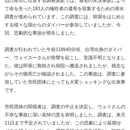
山口県市に位置する調整炭鉱では、過去の水没事故によっ
て命を失った183人の犠牲者の遺骨を収集するための潜水
調査が進められています。この調査には、韓国をはじめと
する様々な国からのダイバーが参加していましたが、今
回、悲劇的な事故が発生しました。
調査が行われていた午前11時40分頃、台湾出身のダイバ
ー、ウェイスーさんが痙攣を起こし、意識不明となりまし
た。彼は即座に救助され病院へ搬送されましたが、残念な
がらその後死亡が確認されました。この事故は、調査に参
加していた市民団体にとっても大変ショッキングな出来事
です。
市民団体の関係者は、調査の中止を決定し、ウェイさんの
不幸な事故に深い哀悼の意を表明しました。調査は、来月
11日まで予定されていましたが、この悲劇により延期せ