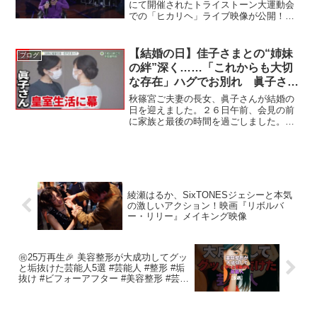
にて開催されたトライストーン大運動会
での「ヒカリヘ」ライブ映像が公開！当
日、リハーサルで足を怪我してしまった
miwaを、小栗旬さんが車椅子を押してく
ださり、登場シーンを盛り上げていただ
【結婚の日】佳子さまとの“姉妹
ブログ
きました。■Tr...
の絆”深く……「これからも大切
な存在」ハグでお別れ 眞子さ
ん、皇室生活「30年」に幕
秋篠宮ご夫妻の長女、眞子さんが結婚の
日を迎えました。２６日午前、会見の前
に家族と最後の時間を過ごしました。別
れ際には、妹の佳子さまに抱きしめられ
ました。家族の愛情を受けて育ち、公務
を積極的にこなした３０年の皇室生活を
振り返ります。（2021...
綾瀬はるか、SixTONESジェシーと本気
の激しいアクション！映画『リボルバ
ー・リリー』メイキング映像
㊗️25万再生🎉 美容整形が大成功してグッ
と垢抜けた芸能人5選 #芸能人 #整形 #垢
抜け #ビフォーアフター #美容整形 #芸能
ゴシップ #エンタメ #比較 #芸能界の裏側