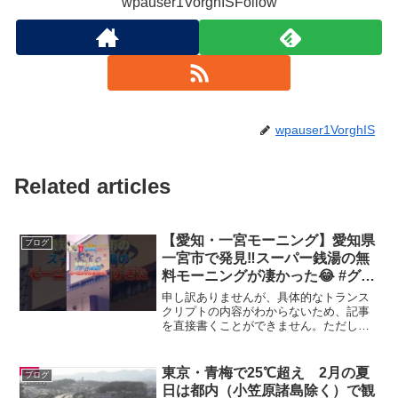
wpauser1VorghISFollow
wpauser1VorghIS
Related articles
【愛知・一宮モーニング】愛知県
ブログ
一宮市で発見‼️スーパー銭湯の無
料モーニングが凄かった😂 #グル
メ好き #コスパ最強 #サウナ
申し訳ありませんが、具体的なトランス
#shorts #一宮モーニング #スー
クリプトの内容がわからないため、記事
を直接書くことができません。ただし、
パー銭湯
一般的なテーマや内容についての情報を
提供し、それに基づいて記事を作成する
ことはできます。どんなテーマや情報を
東京・青梅で25℃超え 2月の夏
ブログ
元に記事を作成すればよろ...
日は都内（小笠原諸島除く）で観