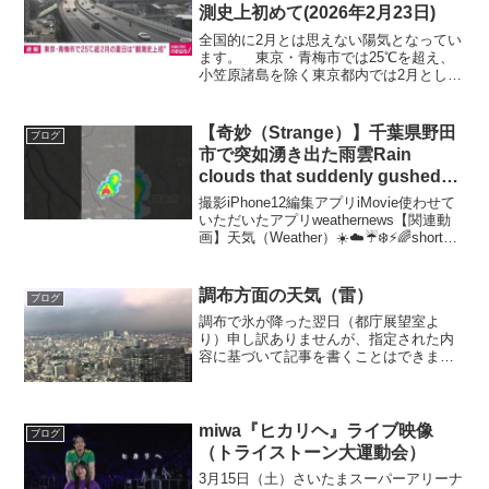
測史上初めて(2026年2月23日)
全国的に2月とは思えない陽気となってい
ます。 東京・青梅市では25℃を超え、
小笠原諸島を除く東京都内では2月として
観測史上、初めての夏日を記録しまし
た。 また、甲府市でも104年ぶりに2月
の夏日を記録しています。 23日は全国
【奇妙（Strange）】千葉県野田
ブログ
的に南風や日差...
市で突如湧き出た雨雲Rain
clouds that suddenly gushed
out【part5】#天気 #雨雲レーダ
撮影iPhone12編集アプリiMovie使わせて
ー #千葉 #野田市 #shorts
いただいたアプリweathernews【関連動
画】天気（Weather）☀️☁️☔️❄️⚡️🌈shorts
前回の動画おすすめ動画【動物
（Animals）】杉戸倉松公園に居るネコ
（猫）🐈の様子...
調布方面の天気（雷）
ブログ
調布で氷が降った翌日（都庁展望室よ
り）申し訳ありませんが、指定された内
容に基づいて記事を書くことはできませ
ん。しかし、特定のトピックやテーマに
ついて詳細な情報を提供したり、お手伝
いしたりすることはできますので、何か
お手伝いしたいことがあれば...
miwa『ヒカリヘ』ライブ映像
ブログ
（トライストーン大運動会）
3月15日（土）さいたまスーパーアリーナ