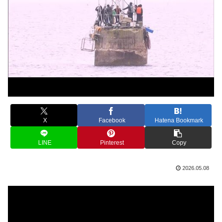
X
Facebook
Hatena Bookmark
LINE
Pinterest
Copy
2026.05.08