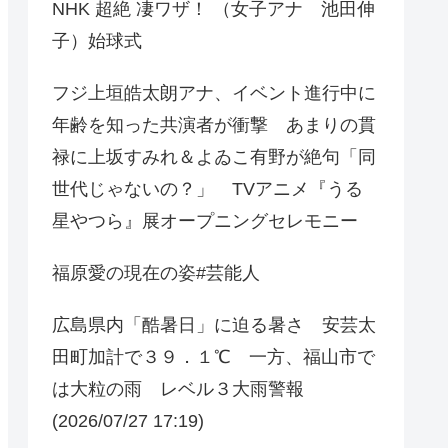
NHK 超絶 凄ワザ！ （女子アナ 池田伸
子）始球式
フジ上垣皓太朗アナ、イベント進行中に
年齢を知った共演者が衝撃 あまりの貫
禄に上坂すみれ＆よゐこ有野が絶句「同
世代じゃないの？」 TVアニメ『うる
星やつら』展オープニングセレモニー
福原愛の現在の姿#芸能人
広島県内「酷暑日」に迫る暑さ 安芸太
田町加計で３９．１℃ 一方、福山市で
は大粒の雨 レベル３大雨警報
(2026/07/27 17:19)