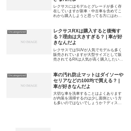
レクサスにはモデルとグレードが多く存
在していますが新車・中古車を含めてこ
れから購入しようと思ってる方にはわか
りにくく選びにくいと感じる方もいます
よね。これから購入しようとしてる方の
ために今回は現在販売されてるレクサス
レクサスRXは購入すると後悔す
Uncategorized
のモデルとグレードを紹介...
る？理由は大きすぎる？ | 車が好
きなんだよ
レクサスではSUVが人気でモデルも多く
販売されていますが大型サイズとして販
売されてるRXは人気が高く購入したいと
思っているユーザーは多くいます。RXは
レクサスのSUVなかでも価格が高額なの
で購入前に色々と調べてみると買っても
車の汚れ防止マットはダイソーや
Uncategorized
後悔しないのかな...
セリアなどの100均で買える？ |
車が好きなんだよ
大切な車を洗車することはよくあります
が内装を清掃するのは少し面倒という方
も多いのではないでしょうか？ディスプ
レイを拭いたり手の届かない場所の清掃
など本当に面倒と感じてしまいますよ
ね。その中でも一番汚れが多いのはフロ
アマットではないでしょうか...