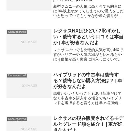
新型ジムニーの人気は高く今でも納車に
は1年以上かかってしまうので購入をした
いと思っていてもなかなか踏ん切りがつ
かないという方もいますよね。そんな中
調べてると「後悔」というワードを多く
見かけることもありなんで後悔するんだ
レクサスNXはひどい？恥ずかし
Uncategorized
ろうと考えてしまう方も...
い・後悔するという口コミは本当
か | 車が好きなんだよ
レクサスの中でも比較的人気が高いNXで
すがハリアーや人気のSUVと比べるとや
はり価格が高く素直に購入しにくいです
よね。価格もグレードによって100万〜
200万と変わってくるので暑程度は情報や
感想を見てから購入したいという方も多
ハイブリッドの中古車は後悔す
Uncategorized
いと思います。...
る？後悔しない購入方法は？ | 車
が好きなんだよ
燃費がいいということもあり新車だけで
なく中古車を購入する場合でもハイブリ
ッドを選択すると言う方は年々増加傾向
になります。電気カーも普及してきてい
ますがまだまだ充電時間の長さの改善や
金額が高いのでハイブリッド車の中古で
レクサスの現在販売されてるモデ
Uncategorized
いいかと考える方も多いで...
ルとグレード順を紹介！ | 車が好
きなんだよ