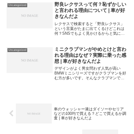
灯が点いているので調べてみたら空気圧
野良レクサスって何？恥ずかしい
Uncategorized
センサーだったという方...
と言われる理由について | 車が好
きなんだよ
レクサスで検索すると「野良レクサス」
という言葉がたまに出てくるけどこれは
何？SNSでもよく見かけるからと気にな
ってる方はいますよね。通常のレクサス
と何が違う？どうなったら野良レクサス
になってしまうの？と購入前の方は特に
ミニクラブマンがやめとけと言わ
Uncategorized
考えてしまう方も少なく...
れる理由はなぜ？実際に乗った感
想 | 車が好きなんだよ
デザインがよく男女問わず人気が高い
BMWミニシリーズですがクラブマンを好
む方が多いです。そんなクラブマンです
が「やめとけ」「乗らない方がいい」な
どの声が多くあるので購入しようとして
る方で不安になる方も多いのではないで
しょうか？今回はミニクラ...
車のウォッシャー液はダイソーやセリア
などの100均で買える？どこで買えるか調
査 | 車が好きなんだよ