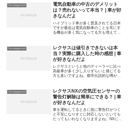
いては本当なの？という声も周囲やネッ
電気自動車の中古のデメリット
Uncategorized
ト上でもよく見かけます。今...
は？売れないって本当？ | 車が好
きなんだよ
ハイブリッド車が多く普及されてる日本
ですが最近は電気自動車のことを耳にす
る機会が多く気になってる方も増えてき
ています。気になってはいるけど充電の
設備のことだったり価格が高額だったり
となかなか素直に購入しようとは思えな
レクサスは値引きできないは本
Uncategorized
いのが現状です。中古車だ...
当？実際に購入した時の感想 | 車
が好きなんだよ
レクサスというと他のディーラーに比べ
高級車が多く少し入りずらいと感じてる
方も多いですよね。都市伝説的な噂がや
や多くなっていたりもするので次はレク
サスにしてみようかと検討している方も
多少の不安があったりする方もいると思
レクサスNXの空気圧センサーの
Uncategorized
います。車というとやはり...
警告灯解除は簡単にできる？ | 車
が好きなんだよ
車を運転してるときに急に警告灯がつく
と不安になりすぐに対応しないといても
たってもいれなくなりますよね。NXに乗
ってる方で朝運転しようと思いエンジン
をエンジンをつけたら見覚えのない警告